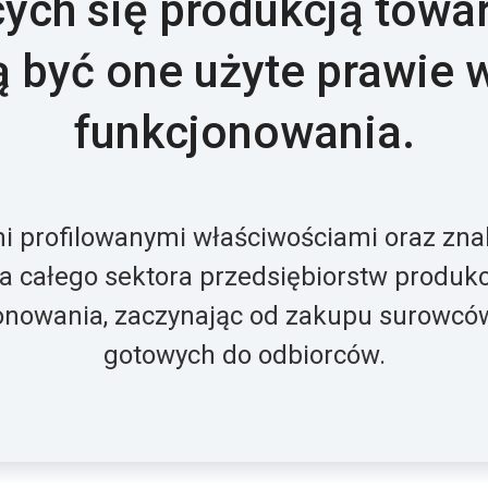
ych się produkcją towa
 być one użyte prawie 
funkcjonowania.
 profilowanymi właściwościami oraz zn
dla całego sektora przedsiębiorstw produk
onowania, zaczynając od zakupu surowcó
gotowych do odbiorców.