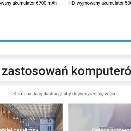
owany akumulator 6700 mAh
HD, wyjmowany akumulator 5
y zastosowań komputer
Kliknij na daną ilustrację, aby dowiedzieć się więcej
ndel detaliczny
Opieka zdrowo