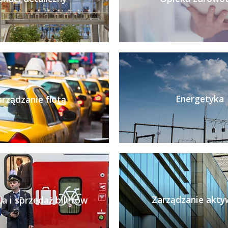
Energetyka
rządzanie flotą
Zarządzanie akt
la i sprzedaż biletów