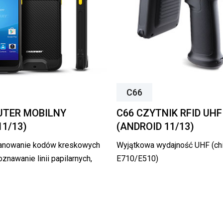
C66
UTER MOBILNY
C66 CZYTNIK RFID UHF
11/13)
(ANDROID 11/13)
kanowanie kodów kreskowych
Wyjątkowa wydajność UHF (chi
oznawanie linii papilarnych,
E710/E510)