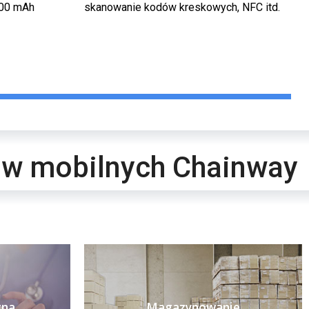
000 mAh
skanowanie kodów kreskowych, NFC itd.
ów mobilnych Chainway
tna
Magazynowanie