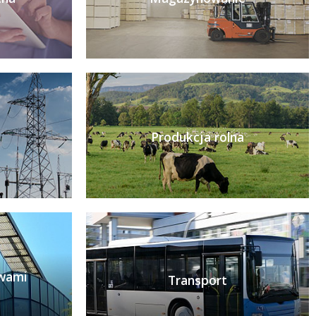
Produkcja rolna
ywami
Transport